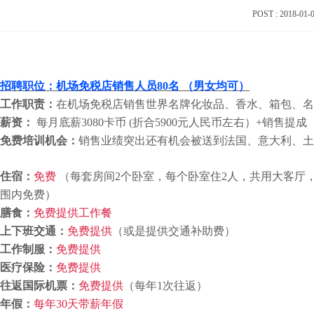
POST : 2018-01
招聘职位
：机场免税店销售人员
80
名 （男女均可）
工作职责：
在机场免税店销售世界名牌化妆品、香水、箱包、名
薪资：
每月底薪
3080
卡币
(
折合
5900
元人民币左右）
+
销售提成
免费培训机会：
销售业绩突出还有机会被送到法国、意大利、土
住宿：
免费
（每套房间
2
个卧室，每个卧室住
2
人，共用大客厅
围内免费）
膳食：
免费提供工作餐
上下班交通：
免费提供
（或是提供交通补助费）
工作制服：
免费提供
医疗保险：
免费提供
往返国际机票：
免费提供
（每年
1
次往返）
年假：
每年
30
天带薪年假