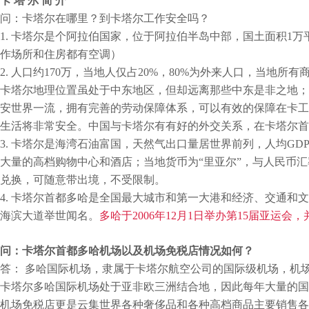
卡
塔
尔
简
介
问：卡塔尔在哪里？到卡塔尔工作安全吗？
1.
卡塔尔是个阿拉伯国家，位于阿拉伯半岛中部，国土面积
1
万
作场所和住房都有空调）
2.
人口约
170
万，当地人仅占
20%
，
80%
为外来人口，当地所有
卡塔尔地理位置虽处于中东地区，但却远离那些中东是非之地；
安世界一流，拥有完善的劳动保障体系，可以有效的保障在卡工
生活将非常安全。中国与卡塔尔有有好的外交关系，在卡塔尔首
3.
卡塔尔是海湾石油富国，天然气出口量居世界前列，人均
GD
大量的高档购物中心和酒店；当地货币为
“
里亚尔
”
，与人民币汇
兑换，可随意带出境，不受限制。
4.
卡塔尔首都多哈是全国最大城市和第一大港和经济、交通和文
海滨大道举世闻名。
多哈于
2006
年
12
月
1
日举办第
15
届亚运会，
问：卡塔尔首都多哈机场以及机场免税店情况如何？
答：
多哈国际机场，隶属于卡塔尔航空公司的国际级机场，机
卡塔尔多哈国际机场处于亚非欧三洲结合地，因此每年大量的国
机场免税店更是云集世界各种奢侈品和各种高档商品主要销售各