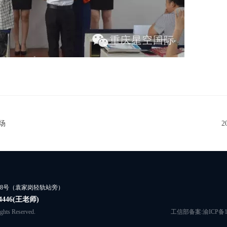
场
18号（袁家岗轻轨站旁）
454446(王老师)
ts Reserved.
工信部备案:渝ICP备13